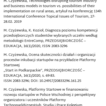
M. Czyżewska, Technologies disrupting tourism industry
and business models in tourism vs. possibilities of their
implementation on rural areas, artykuł na konferencję 134h
International Conference Topical Issues of Tourism, 27-
28.02. 2019
M. Czyżewska, K. Kozioł, Diagnoza poziomu kompetencji
przedsiębiorczych studentów wybranych uczelni według
metodologii EntreComp, PRZEDSIĘBIORCZOŚĆ –
EDUKACJA, 16(1)/2020, ISSN 2083-3296
M. Czyżewska, Ocena skuteczności działań i organizacji
procesów inkubacji startupów na przykładzie Platformy
Startowej
„Start in Podkarpackie”, PRZEDSIĘBIORCZOŚĆ –
EDUKACJA, 16(1)/2020, s. 69-83.
ISSN 2083-3296; DOI: 10.24917/20833296.161.25
M. Czyżewska, Platformy Startowe w finansowaniu
rozwoju startupów w Polsce Wschodniej z perspektywy
organizatora i uczestników Platformy
TechnoparkBiznesHub, Studia i Prace Kolegium