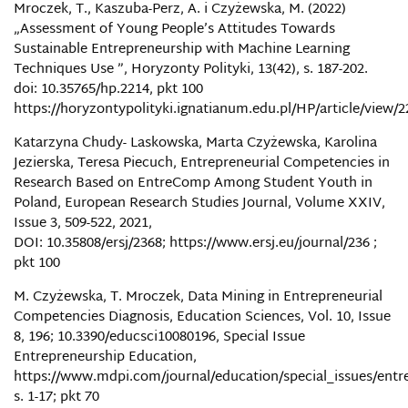
Mroczek, T., Kaszuba-Perz, A. i Czyżewska, M. (2022)
„Assessment of Young People’s Attitudes Towards
Sustainable Entrepreneurship with Machine Learning
Techniques Use ”, Horyzonty Polityki, 13(42), s. 187-202.
doi: 10.35765/hp.2214, pkt 100
https://horyzontypolityki.ignatianum.edu.pl/HP/article/view/2
Katarzyna Chudy- Laskowska, Marta Czyżewska, Karolina
Jezierska, Teresa Piecuch, Entrepreneurial Competencies in
Research Based on EntreComp Among Student Youth in
Poland, European Research Studies Journal, Volume XXIV,
Issue 3, 509-522, 2021,
DOI: 10.35808/ersj/2368; https://www.ersj.eu/journal/236 ;
pkt 100
M. Czyżewska, T. Mroczek, Data Mining in Entrepreneurial
Competencies Diagnosis, Education Sciences, Vol. 10, Issue
8, 196; 10.3390/educsci10080196, Special Issue
Entrepreneurship Education,
https://www.mdpi.com/journal/education/special_issues/entr
s. 1-17; pkt 70