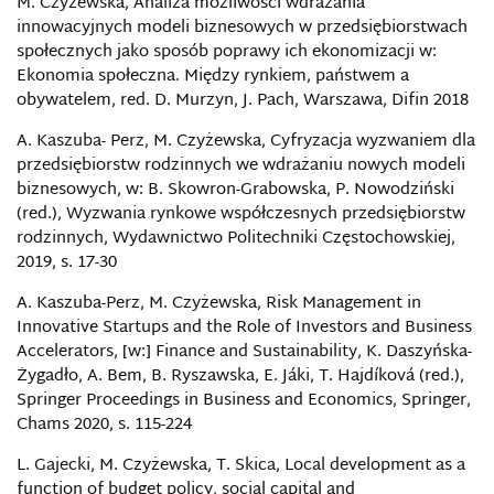
M. Czyżewska, Analiza możliwości wdrażania
innowacyjnych modeli biznesowych w przedsiębiorstwach
społecznych jako sposób poprawy ich ekonomizacji w:
Ekonomia społeczna. Między rynkiem, państwem a
obywatelem, red. D. Murzyn, J. Pach, Warszawa, Difin 2018
A. Kaszuba- Perz, M. Czyżewska, Cyfryzacja wyzwaniem dla
przedsiębiorstw rodzinnych we wdrażaniu nowych modeli
biznesowych, w: B. Skowron-Grabowska, P. Nowodziński
(red.), Wyzwania rynkowe współczesnych przedsiębiorstw
rodzinnych, Wydawnictwo Politechniki Częstochowskiej,
2019, s. 17-30
A. Kaszuba-Perz, M. Czyżewska, Risk Management in
Innovative Startups and the Role of Investors and Business
Accelerators, [w:] Finance and Sustainability, K. Daszyńska-
Żygadło, A. Bem, B. Ryszawska, E. Jáki, T. Hajdíková (red.),
Springer Proceedings in Business and Economics, Springer,
Chams 2020, s. 115-224
L. Gajecki, M. Czyżewska, T. Skica, Local development as a
function of budget policy, social capital and