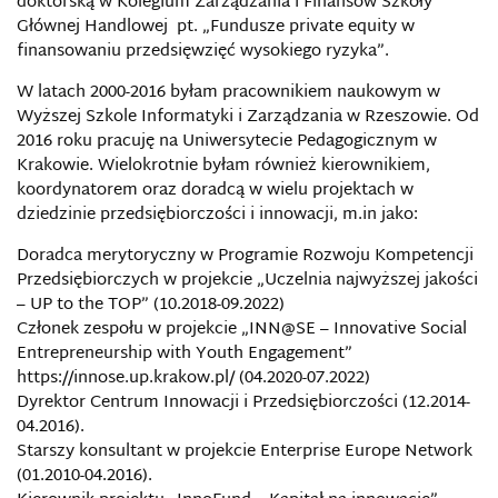
doktorską w Kolegium Zarządzania i Finansów Szkoły
Głównej Handlowej pt. „Fundusze private equity w
finansowaniu przedsięwzięć wysokiego ryzyka”.
W latach 2000-2016 byłam pracownikiem naukowym w
Wyższej Szkole Informatyki i Zarządzania w Rzeszowie. Od
2016 roku pracuję na Uniwersytecie Pedagogicznym w
Krakowie. Wielokrotnie byłam również kierownikiem,
koordynatorem oraz doradcą w wielu projektach w
dziedzinie przedsiębiorczości i innowacji, m.in jako:
Doradca merytoryczny w Programie Rozwoju Kompetencji
Przedsiębiorczych w projekcie „Uczelnia najwyższej jakości
– UP to the TOP” (10.2018-09.2022)
Członek zespołu w projekcie „INN@SE – Innovative Social
Entrepreneurship with Youth Engagement”
https://innose.up.krakow.pl/ (04.2020-07.2022)
Dyrektor Centrum Innowacji i Przedsiębiorczości (12.2014-
04.2016).
Starszy konsultant w projekcie Enterprise Europe Network
(01.2010-04.2016).