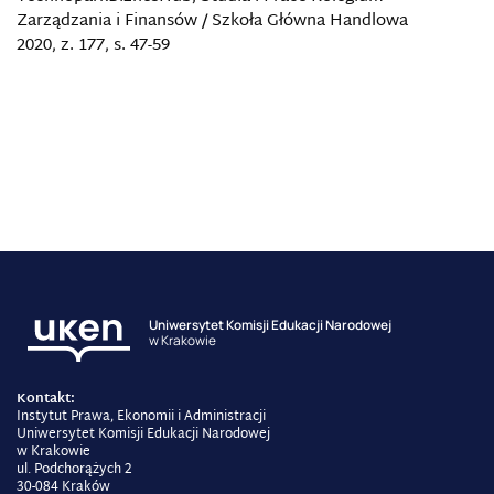
Zarządzania i Finansów / Szkoła Główna Handlowa
2020, z. 177, s. 47-59
Uniwersytet Komisji Edukacji Narodowej
w Krakowie
Kontakt:
Instytut Prawa, Ekonomii i Administracji
Uniwersytet Komisji Edukacji Narodowej
w Krakowie
ul. Podchorążych 2
30-084 Kraków