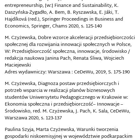
entrepreneurship, [w:] Finance and Sustainability, K.
Daszyńska-Żygadło, A. Bem, B. Ryszawska, E. Jáki, T.
Hajdíková (red.), Springer Proceedings in Business and
Economics, Springer, Chams 2020, s. 125-140
M. Czyżewska, Dobre wzorce akceleracji przedsiębiorczości
społecznej dla rozwijania innowacji społecznych w Polsce,
W: Przedsiębiorczość społeczna, innowacje, środowisko /
redakcja naukowa Janina Pach, Renata Śliwa, Wojciech
Maciejewski
Adres wydawniczy: Warszawa : CeDeWu, 2019, S. 175-190
M. Czyżewska, Diagnoza postaw przedsiębiorczych i
potrzeb wsparcia w realizacji planów biznesowych
studentów Uniwersytetu Pedagogicznego w Krakowie w:
Ekonomia społeczna i przedsiębiorczość– Innowacje –
Środowisko, red. M. Czyżewska, J. Pach, K. Sala, CeDeWu,
Warszawa 2020, s. 123-137
Paulina Szyja, Marta Czyżewska, Warunki tworzenia
gospodarki niskoemisyjnej w województwie podkarpackim