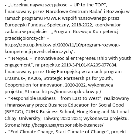
• „Uczelnia najwyższej jakości – UP to the TOP”,
finansowany przez Narodowe Centrum Badań i Rozwoju w
ramach programu POWER współfinansowanego przez
Europejski Fundusz Społeczny, 2018-2022, koordynator
zadania w projekcie – „Program Rozwoju Kompetencji
przedsiębiorczych” –
https://zpu.up.krakow.pl/2020/11/10/program-rozwoju-
kompetencji-przedsiebiorczych/ .
• “INN@SE – Innovative social entrepreneurship with youth
engagement”, nr projektu: 2019-3-PL01-KA205-077684,
finansowany przez Unię Europejską w ramach program
Erasmus+, KA205, Strategic Partnerships for youth,
Cooperation for innovation, 2020-2022, wykonawca
projektu, Strona: https://innose.up.krakow.pl/
• “Responsible Business – from East to West”, realizowany
i finansowany przez Business Education for Social Good
(BESGO), CUHK Business School, Hong Kong and National
Chiayi University, Taiwan; 2020-2021; wykonawca projektu.
Strona: http://besgo.asia/responsible-business/
• “End Climate Change, Start Climate of Change”, projekt